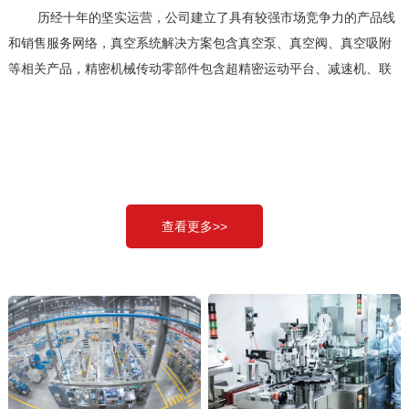
历经十年的坚实运营，公司建立了具有较强市场竞争力的产品线
和销售服务网络，真空系统解决方案包含真空泵、真空阀、真空吸附
等相关产品，精密机械传动零部件包含超精密运动平台、减速机、联
轴器、轴承、磁力轮等相关产品，已经与国内外国家工厂战略合作，
产品在性价比方面具有很强市场竞争力，销售服务网络涵盖华中、华
东、华南主要区域，对于客户需求做到24小时内销售工程师给出完整
解决方案，售后服务24小时内到达客户现场解决问题；目前客户及产
品涵盖了半导体、液晶显示、锂电、光伏、包装等行业，品质管理做
到每件产品都需经过严格的出厂检验环节，生产经营方针一贯本着
查看更多>>
以“质量第一、顾客至上”为宗旨，以“卓越品质、全员参与、持续改
进”为质量方针，用最优秀的产品和服务回馈客户，携手共进，共创未
来。