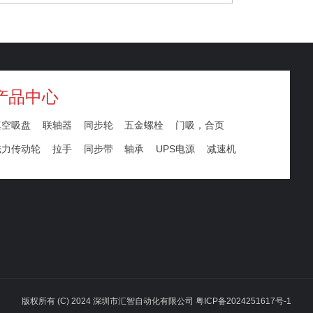
产品中心
真空吸盘
联轴器
同步轮
五金螺栓
门吸，合页
磁力传动轮
拉手
同步带
轴承
UPS电源
减速机
版权所有 (C) 2024 深圳市汇智自动化有限公司 粤ICP备2024251617号-1